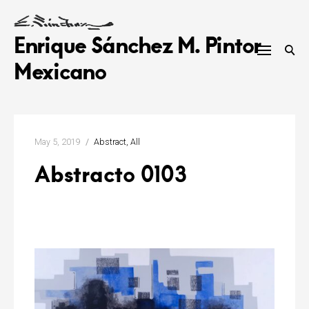
Skip
to
Enrique Sánchez M. Pintor
content
Mexicano
May 5, 2019
Abstract
All
Abstracto 0103