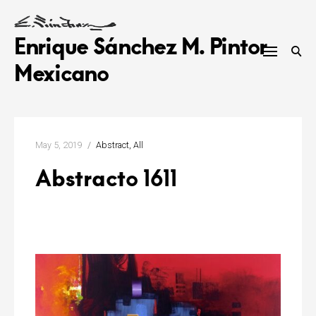
Skip
to
Enrique Sánchez M. Pintor
content
Mexicano
May 5, 2019
Abstract
All
Abstracto 1611