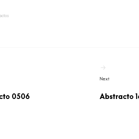
actos
ation
Next
cto 0506
Abstracto 1