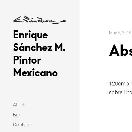
Skip
to
content
Enrique
May 5, 2019
Sánchez M.
Abs
Pintor
Mexicano
120cm x 
sobre lino
toggle
All
+
child
menu
Bio
Contact